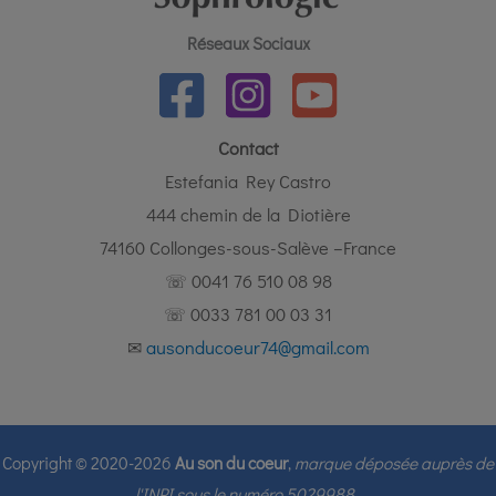
Réseaux Sociaux
Contact
Estefania Rey Castro
444 chemin de la Diotière
74160 Collonges-sous-Salève –France
☏ 0041 76 510 08 98
☏ 0033 781 00 03 31
✉
ausonducoeur74@gmail.com
Copyright © 2020-2026
Au son du coeur
,
marque déposée auprès de
l'INPI sous le numéro 5029988.