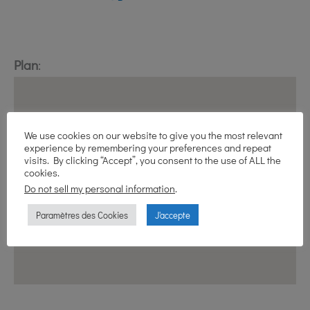
Plan
:
We use cookies on our website to give you the most relevant
experience by remembering your preferences and repeat
visits. By clicking “Accept”, you consent to the use of ALL the
cookies.
Do not sell my personal information
.
Paramètres des Cookies
J'accepte